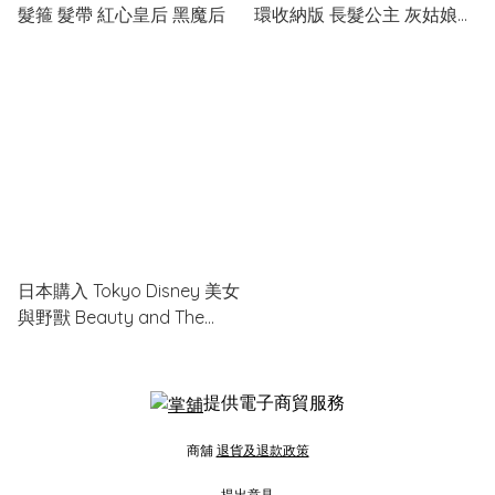
髮箍 髮帶 紅心皇后 黑魔后
環收納版 長髮公主 灰姑娘
小美人魚
日本購入 Tokyo Disney 美女
與野獸 Beauty and The
Beast 貝兒 Belle 小圓鏡
提供電子商貿服務
商舖
退貨及退款政策
提出意見